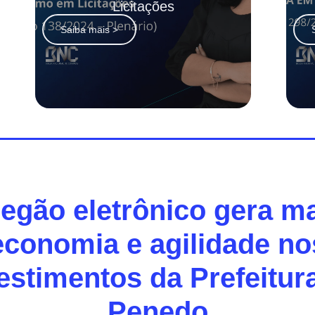
Licitações
Saiba mais >
egão eletrônico gera m
economia e agilidade no
estimentos da Prefeitur
Penedo