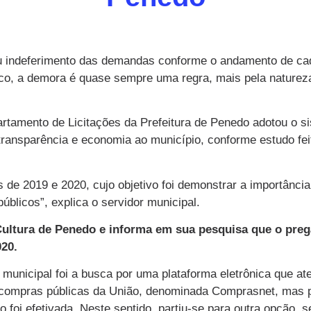
 ou indeferimento das demandas conforme o andamento de c
ico, a demora é quase sempre uma regra, mais pela natureza
artamento de Licitações da Prefeitura de Penedo adotou o 
, transparência e economia ao município, conforme estudo f
s de 2019 e 2020, cujo objetivo foi demonstrar a importância
blicos”, explica o servidor municipal.
ltura de Penedo e informa em sua pesquisa que o pregã
20.
municipal foi a busca por uma plataforma eletrônica que at
e compras públicas da União, denominada Comprasnet, mas p
o foi efetivada. Neste sentido, partiu-se para outra opção,