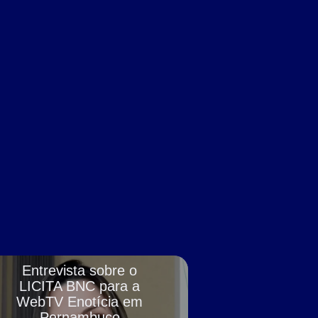
Entrevista sobre o
LICITA BNC para a
WebTV Enotícia em
Pernambuco