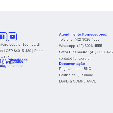
Atendimento Fornecedores:
Telefone: (42) 3026-4555
teiro Lobato, 106 - Jardim
Whatsapp: (42) 3026-4555
ho I CEP 84015-480 | Ponta
Setor Financeiro:
(41) 3097-425
 – PR
contato@bnc.org.br
ca de Privacidade
de Denúncias
nc.org.br
Documentação
ria
ria@bnc.org.br
Regulamento - BNC
Política de Qualidade
LGPD & COMPLIANCE