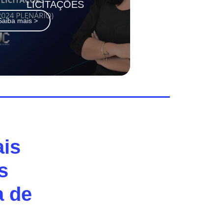
LICITAÇÕES
Saiba mais >
ais
s
a de