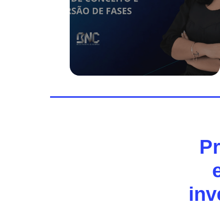
Pr
inv