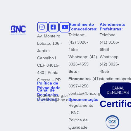
Atendimento
Atendimento
Fornecedores:
Prefeituras:
Telefone:
Telefone:
Av. Monteiro
(42) 3026-
(41) 3166-
Lobato, 106 -
4555
6868
Jardim
Whatsapp: (42)
Whatsapp:
Carvalho I
3026-4555
(42) 3026-
CEP 84015-
Setor
4555
480 | Ponta
Financeiro:
(41)
atendimentopref
Grossa – PR
Política de
3097-4250
Privacidade
CANAL
Canal de
DENÚNCIAS
contato@bnc.org.br
Denúncias
lgpd@bnc.org.br
Ouvidoria
Documentação
ouvidoria@bnc.org.br
Certif
Regulamento
- BNC
Política de
Qualidade