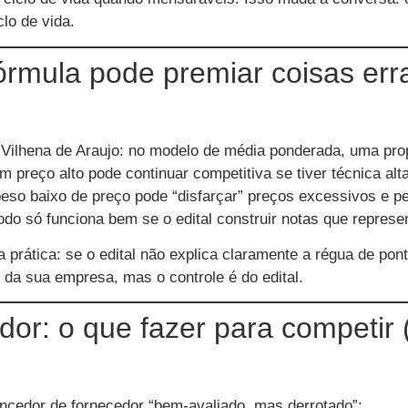
lo de vida.
órmula pode premiar coisas erra
to Vilhena de Araujo: no modelo de média ponderada, uma prop
preço alto pode continuar competitiva se tiver técnica a
peso baixo de preço pode “disfarçar” preços excessivos e pe
odo só funciona bem se o edital construir notas que represe
a prática: se o edital não explica claramente a régua de po
 da sua empresa, mas o controle é do edital.
dor: o que fazer para competir 
ncedor de fornecedor “bem-avaliado, mas derrotado”: