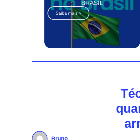
BRASIL
Saiba mais >
Téc
qua
ar
Bruno