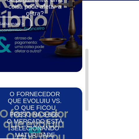
coisa pode afetar a
outra?
Saiba mais >
O FORNECEDOR
QUE EVOLUIU VS.
O QUE FICOU
PRESO NA 8.666:
O MERCADO ESTÁ
SELECIONANDO
MATURIDADE