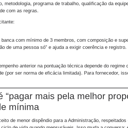
o, metodologia, programa de trabalho, qualificação da equi
de com as regras.
itante:
por banca com mínimo de 3 membros, com composição e super
ão de uma pessoa só” e ajuda a exigir coerência e registro.
mpenho anterior na pontuação técnica depende do regime do
e (por ser norma de eficácia limitada). Para fornecedor, i
 é “pagar mais pela melhor pro
de mínima
eito de menor dispêndio para a Administração, respeitados
 do ciclo de vida quando mensuráveis. Isso muda a conversa