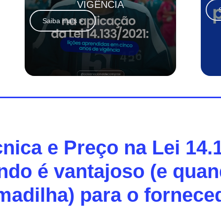
VIGÊNCIA
Saiba mais >
nica e Preço na Lei 14.
ndo é vantajoso (e quan
madilha) para o fornece