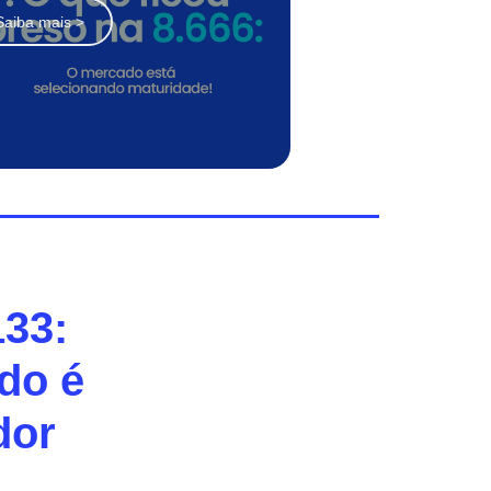
Saiba mais >
133:
do é
dor