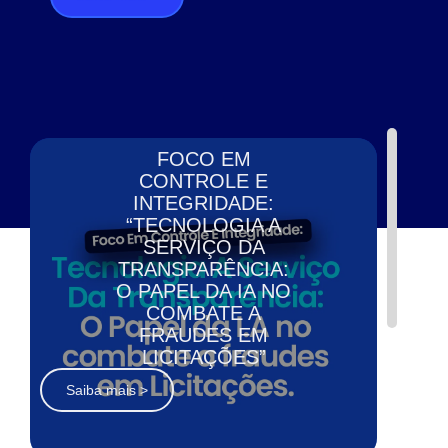
FOCO EM
CONTROLE E
INTEGRIDADE:
“TECNOLOGIA A
SERVIÇO DA
TRANSPARÊNCIA:
O PAPEL DA IA NO
COMBATE A
FRAUDES EM
LICITAÇÕES”
Saiba mais >