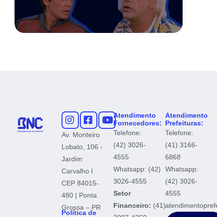
Atendimento
Atendimento
Fornecedores:
Prefeituras:
Telefone:
Telefone:
Av. Monteiro
(42) 3026-
(41) 3166-
Lobato, 106 -
4555
6868
Jardim
Whatsapp: (42)
Whatsapp:
Carvalho I
3026-4555
(42) 3026-
CEP 84015-
Setor
4555
480 | Ponta
Financeiro:
(41)
atendimentopref
Grossa – PR
Política de