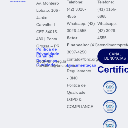
Telefone:
Telefone:
Av. Monteiro
(42) 3026-
(41) 3166-
Lobato, 106 -
4555
6868
Jardim
Whatsapp: (42)
Whatsapp:
Carvalho I
3026-4555
(42) 3026-
CEP 84015-
Setor
4555
480 | Ponta
Financeiro:
(41)
atendimentopref
Grossa – PR
Política de
3097-4250
Privacidade
CANAL
Canal de
DENÚNCIAS
contato@bnc.org.br
Denúncias
lgpd@bnc.org.br
Ouvidoria
Documentação
ouvidoria@bnc.org.br
Certif
Regulamento
- BNC
Política de
Qualidade
LGPD &
COMPLIANCE